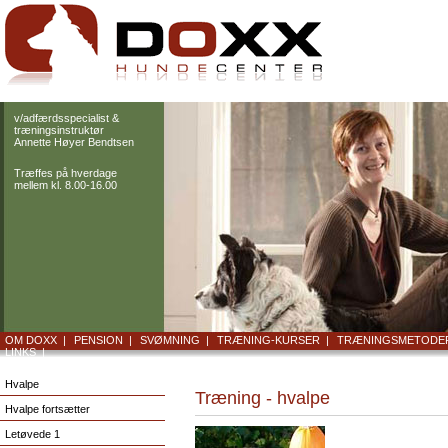
v/adfærdsspecialist &
træningsinstruktør
Annette Høyer Bendtsen
Træffes på hverdage
mellem kl. 8.00-16.00
OM DOXX |
PENSION |
SVØMNING |
TRÆNING-KURSER |
TRÆNINGSMETODE
LINKS |
Hvalpe
Træning - hvalpe
Hvalpe fortsætter
Letøvede 1